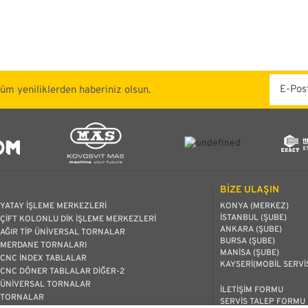
tüm yeniliklerden haberiniz olsun.
BİZE ULAŞIN
YATAY İŞLEME MERKEZLERİ
KONYA (MERKEZ)
İSTANBUL (ŞUBE)
ÇİFT KOLONLU DİK İŞLEME MERKEZLERİ
ANKARA (ŞUBE)
AĞIR TİP ÜNİVERSAL TORNALAR
BURSA (ŞUBE)
MERDANE TORNALARI
MANİSA (ŞUBE)
CNC İNDEX TABLALAR
KAYSERİ(MOBİL SERVİ
CNC DÖNER TABLALAR DİĞER-2
ÜNİVERSAL TORNALAR
İLETİŞİM FORMU
TORNALAR
SERVİS TALEP FORMU