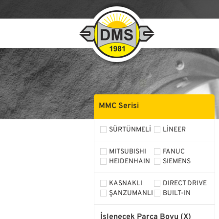
MMC Serisi
SÜRTÜNMELİ
LİNEER
MITSUBISHI
FANUC
HEIDENHAIN
SIEMENS
KASNAKLI
DIRECT DRIVE
ŞANZUMANLI
BUILT-IN
İşlenecek Parça Boyu (X)